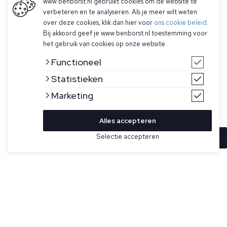
www.benborst.nl gebruikt cookies om de website te
verbeteren en te analyseren. Als je meer wilt weten
over deze cookies, klik dan hier voor
ons cookie beleid
.
Bij akkoord geef je www.benborst.nl toestemming voor
het gebruik van cookies op onze website.
Functioneel
Statistieken
Marketing
Alles accepteren
Selectie accepteren
In winkelwagen
Kleur
Maat
48
Lichtgrijze pullover voor heren van Gran Sasso. Deze trui
met v-hals is gemaakt van een lichtgewicht, dun gebreide
50
stof van 100% extrafijn merinowol. Gemaakt in Italië.
52
54