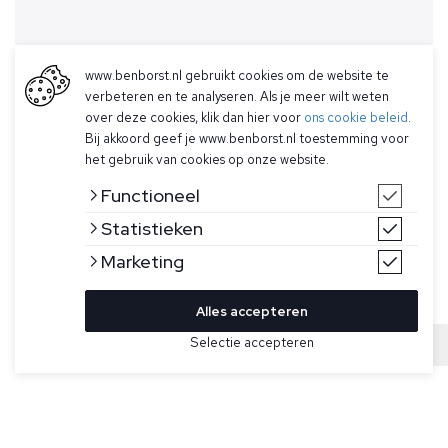
www.benborst.nl gebruikt cookies om de website te
verbeteren en te analyseren. Als je meer wilt weten
over deze cookies, klik dan hier voor
ons cookie beleid
.
Bij akkoord geef je www.benborst.nl toestemming voor
het gebruik van cookies op onze website.
Functioneel
Statistieken
Marketing
Alles accepteren
Bekijk hier meer Truien van Gran Sasso
Selectie accepteren
Sold
Maat
Blauwe pullover voor heren van Gran Sasso. Deze trui met
v-hals is gemaakt van een lichtgewicht, dun gebreide stof
van 100% vintage merinowol. Gemaakt in Italië.