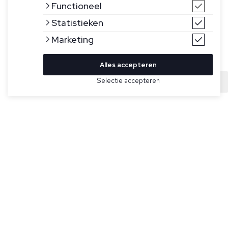
Functioneel
Statistieken
Marketing
Alles accepteren
Bekijk hier meer T-shirts van Gran Sasso
Selectie accepteren
Sold
Maat
Wit T-shirt voor heren van Gran Sasso. Dit T-shirt heeft een
geribde boord, korte mouwen en een normale pasvorm.
Specificaties
Pasvorm:
Regular fit