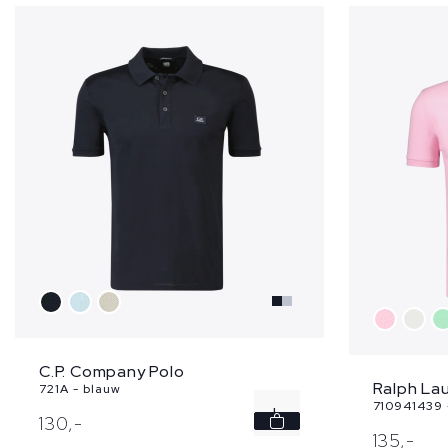
C.P. Company Polo
Ralph Lau
721A - blauw
710941439 
L
130,
-
135,
-