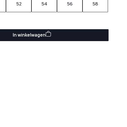
52
54
56
58
In winkelwagen