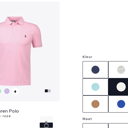
Kleur
+
ren Polo
- roze
Maat
S