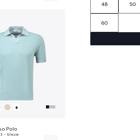
48
50
M
60
+
so Polo
3 - blauw