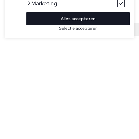
Marketing
Alles accepteren
Bekijk hier meer Truien van FLÂNEUR
Selectie accepteren
Sold
Maat
Zwarte hoodie voor heren model Blossom Hoodie van
Flâneur. Dit model heeft een capuchon, een kangoeroezak
en een print op de voor- en achterkant.
Specificaties
Pasvorm:
Relaxed fit
Kleur:
Zwart