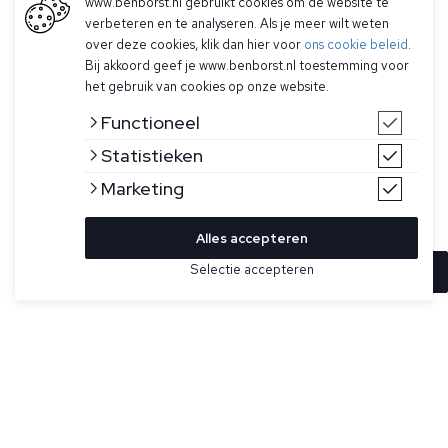
www.benborst.nl gebruikt cookies om de website te
verbeteren en te analyseren. Als je meer wilt weten
over deze cookies, klik dan hier voor
ons cookie beleid
.
Bij akkoord geef je www.benborst.nl toestemming voor
het gebruik van cookies op onze website.
Functioneel
Statistieken
Marketing
Alles accepteren
Selectie accepteren
In winkelwagen
Kleur
Maat
S
Taupe gemêleerde polo voor heren van Eton. Gemaakt door
deskundige breisters nabij Venetië, Italië, van de zachtste
M
linnen- en katoengarens, heeft dit warme beige poloshirt
een raglanmouw. De gebreide structuur en de lichtgewicht
L
combinatie van linnen en katoen zorgen voor comfort en
elegantie.