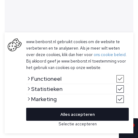
www.benborst.nl gebruikt cookies om de website te
verbeteren en te analyseren. Als je meer wilt weten
over deze cookies, klik dan hier voor
ons cookie beleid
.
Bij akkoord geef je www.benborst.nl toestemming voor
het gebruik van cookies op onze website.
Functioneel
Statistieken
Marketing
Alles accepteren
Selectie accepteren
In winkelwagen
Kleur
Maat
48
Donkerblauw T-shirt voor heren van Corneliani. Dit T-shirt is