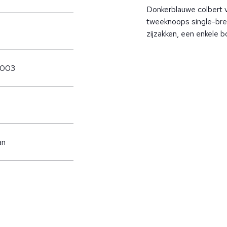
Donkerblauwe colbert v
tweeknoops single-bre
zijzakken, een enkele bo
/003
an
?