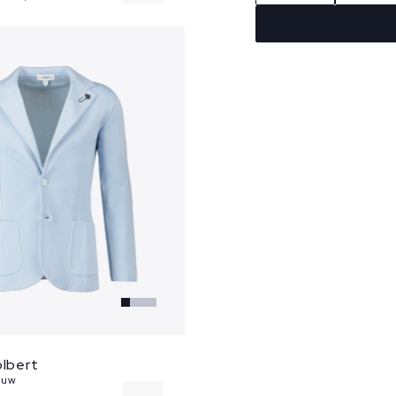
58
olbert
auw