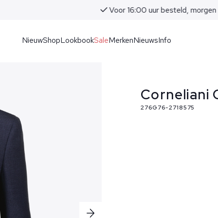
Voor 16:00 uur besteld, morgen in huis!
Nieuw
Shop
Lookbook
Sale
Merken
Nieuws
Info
Corneliani
276G76-2718575