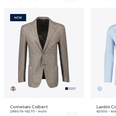
52
NEW
Corneliani Colbert
Lardini C
286G76-16270 - multi
62000 - bl