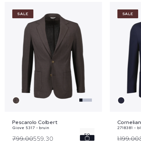
SALE
SALE
Pescarolo Colbert
Cornelian
Giove 5317 - bruin
2718381 - b
50
799,
00
559,
30
1.199,
00