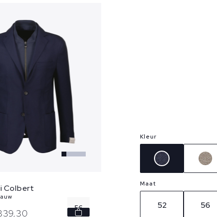
Kleur
Maat
i Colbert
lauw
52
56
56
839,
30