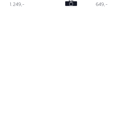
50
1.249,
-
649,
-
52
54
56
58