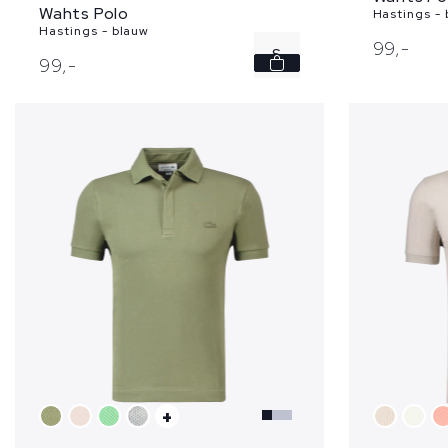
Wahts Polo
Hastings - 
Hastings - blauw
99,
-
S
99,
-
L
XL
XXL
3XL
+