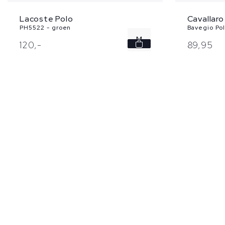
Cavallaro
Lacoste Polo
Bavegio Pol
PH5522 - groen
M
89,
95
120,
-
L
XL
XXL