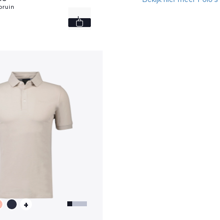
bruin
L
3XL
+