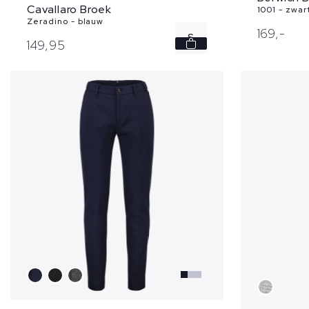
Cavallaro Broek
1001 - zwar
Zeradino - blauw
169,
-
S
149,
95
M
L