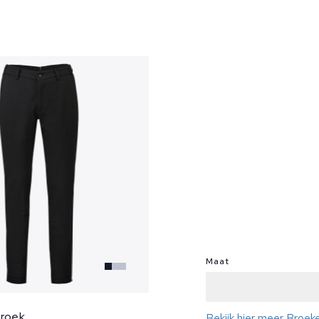
?
Maat
Broek
Bekijk hier meer Broek