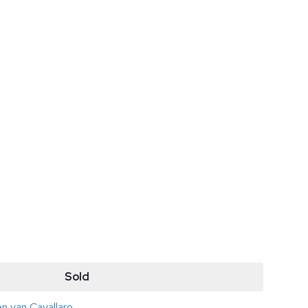
Sold
en van Cavallaro