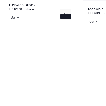
Berwich Broek
Mason's 
CN1217X - blauw
CBE609 - gr
44
189,
-
189,
-
46
48
50
52
...