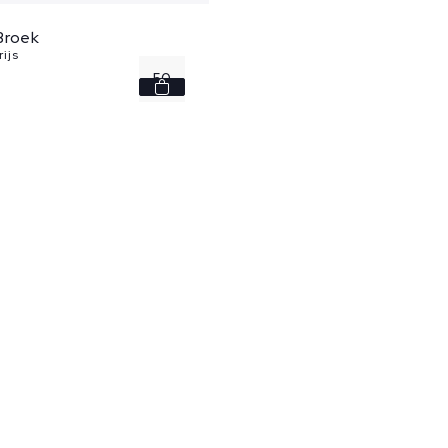
Broek
ijs
50