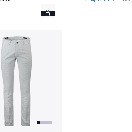
t
46
56