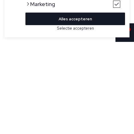
Marketing
Alles accepteren
Bekijk hier meer Broeken van Cavallaro
Selectie accepteren
Sold
Maat
Beige broek voor heren model Zigo Trouser van Cavallaro
Napoli. Deze sportieve pantalon is gemaakt van een
hoogwaardige bamboeblend met stretch, en heeft een
elastische tailleband die een perfecte pasvorm garandeert.
De klassieke pantalon sluiting en het subtiele ton-sur-ton
rubber logo badge geven de broek een verfijnde touch.
Specificaties
Pasvorm:
Regular fit