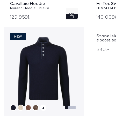
Cavallaro Hoodie
Hi-Tec S
Murano Hoodie - blauw
HTS74 LM P
XXL
129,
95
91,
-
140,
00
9
Stone Is
NEW
NEW
6100062 S0
330,
-
+