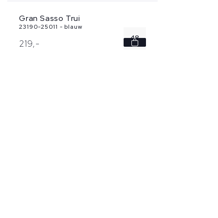
Gran Sasso Trui
23190-25011 - blauw
48
219,
-
50
52
54
56
...