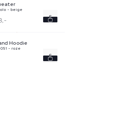
weater
olo - beige
S
8,
-
+
M
land Hoodie
L
051 - roze
S
XL
M
L
XL
XXL