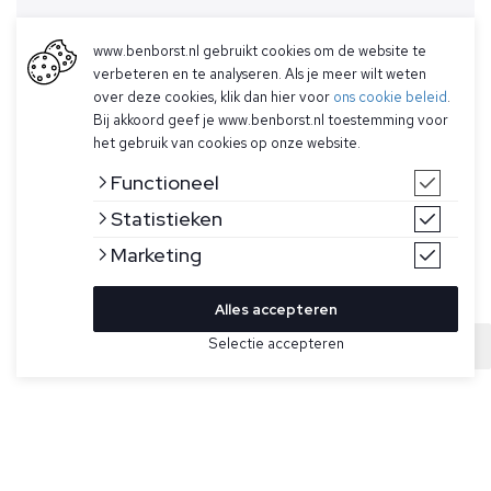
www.benborst.nl gebruikt cookies om de website te
verbeteren en te analyseren. Als je meer wilt weten
over deze cookies, klik dan hier voor
ons cookie beleid
.
Bij akkoord geef je www.benborst.nl toestemming voor
het gebruik van cookies op onze website.
Functioneel
Statistieken
Marketing
Alles accepteren
Bekijk hier meer T-shirts van Butcher of Blue
Selectie accepteren
Sold
Maat
Wit T-shirt voor heren model Army Cyan van Butcher of
Blue.
De Army Cyan heeft een ronde hals, korte mouwen, is
gemaakt van organisch katoen, heeft een uniek logo op de
linkerborst en op de rug en heeft een losse fit.