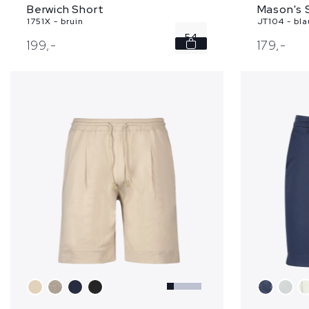
Berwich Short
Mason's 
1751X - bruin
JT104 - bl
54
199,
-
179,
-