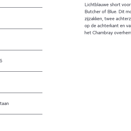
Lichtblauwe short voo
Butcher of Blue. Dit mo
zijzakken, twee achterz
op de achterkant en va
het Chambray overhe
6
staan