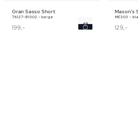
Mason's 
Gran Sasso Short
ME303 - bl
76127-81002 - beige
48
129,
-
199,
-
50
52
54