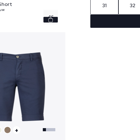
Short
31
32
auw
46
48
50
52
+