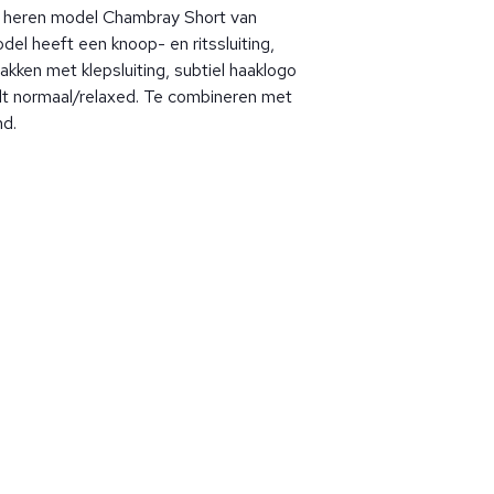
r heren model Chambray Short van
del heeft een knoop- en ritssluiting,
akken met klepsluiting, subtiel haaklogo
lt normaal/relaxed. Te combineren met
md.