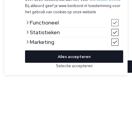
Bij akkoord geef je www.benborst.nl toestemming voor
het gebruik van cookies op onze website.
Functioneel
Statistieken
Marketing
Alles accepteren
Selectie accepteren
In winkelwagen
Kleur
Maat
M
Witte polo voor heren model Army Polo van Butcher of
Blue. De Army Polo is gemaakt van 100% organisch pique
L
katoen, heeft korte mouwen, zij splits, een 3 knoops sluiting
en herkenbaar hook badge logo patch op de borst.
XL
Specificaties