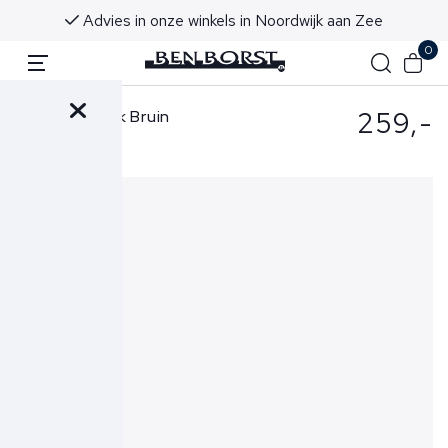
ending vanaf €50 (NL & BE)
Voor 16:00 uur b
0
259,-
Berwich Broek Bruin
BU1352X