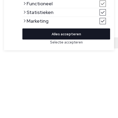
Functioneel
Statistieken
Marketing
Alles accepteren
Bekijk hier meer Broeken van Berwich
Selectie accepteren
Sold
Maat
Bruine broek voor heren model BU1352X van Berwich. Dit
model heeft steekzakken, twee achterzakken waarvan één
met knoopsluiting en is gemaakt in Italië van een nylonblend
met stretch.
Specificaties