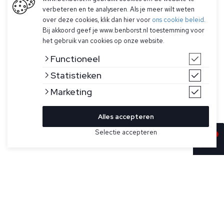
verbeteren en te analyseren. Als je meer wilt weten
over deze cookies, klik dan hier voor
ons cookie beleid
.
Bij akkoord geef je www.benborst.nl toestemming voor
het gebruik van cookies op onze website.
Functioneel
Statistieken
Marketing
Alles accepteren
Selectie accepteren
In winkelwagen
Kleur
Maat
39
Bruin linnen overhemd uit de Legacy collectie voor heren
van Xacus. Dit overhemd heeft korte mouwen, een borstzak
en grote contrasterende knopen. Het Legacy Heritage-shirt
in beperkte oplage weerspiegelt een vernieuwde retrostijl.