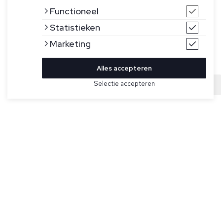
Functioneel
Statistieken
Marketing
Alles accepteren
Selectie accepteren
Sold
Bekijk hier meer Truien van Wahts
Maat
Gebroken witte trui model Knight van Wahts. De Knight is
gemaakt van een lichtgewicht zomerbreisel met
honingraatstructuur en heeft het duurzame BCI-label en is
gesneden voor een normale pasvorm, met geribde kraag,
manchetten en zoom.
Specificaties