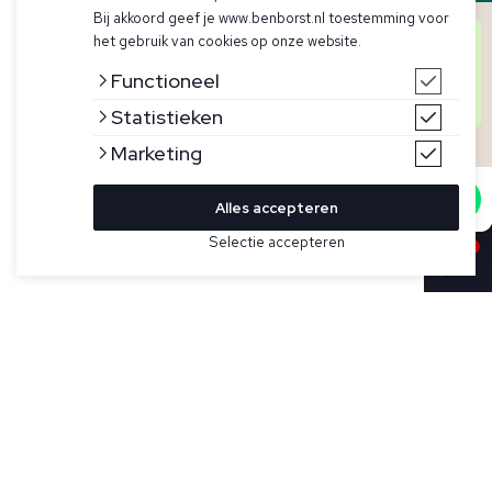
Bij akkoord geef je www.benborst.nl toestemming voor
Goedendag! Hier het team van Ben Borst.
het gebruik van cookies op onze website.
Heb je een vraag over een artikel, voorraad of iets
anders? We helpen je graag persoonlijk verder!
Functioneel
Start hieronder de chat en iemand uit ons team zal
je persoonlijk verder helpen.
Statistieken
Marketing
Start chat
Alles accepteren
Bekijk hier meer Jeans van Tramarossa
Selectie accepteren
Sold
Maat
Donkerblauwe heren jeans van Tramarossa in model
Leonardo. De Leonardo valt slim met stretch, en
minimaliseert de structuur van de stof de vorming van
kreukels. De wassing heeft een 6 months heritage. Verder
heeft de jeans een 5 pocket afwerking met ritssluiting. De
jeans kunnen worden voorzien van je initialen d.m.v. kleine,
metalen letters. Vraag hiernaar in onze winkels.