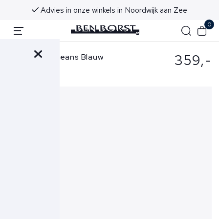
f €50 (NL & BE)
Voor 16:00 uur besteld, morg
0
359,-
Tramarossa Jeans Blauw
Leonardo