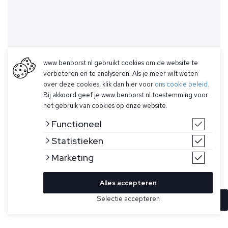
www.benborst.nl gebruikt cookies om de website te
verbeteren en te analyseren. Als je meer wilt weten
over deze cookies, klik dan hier voor
ons cookie beleid
.
Bij akkoord geef je www.benborst.nl toestemming voor
het gebruik van cookies op onze website.
Functioneel
Statistieken
Marketing
Alles accepteren
Selectie accepteren
In winkelwagen
Kleur
Maat
M
Taupe vest voor heren van Stone Island. Dit gebreide vest