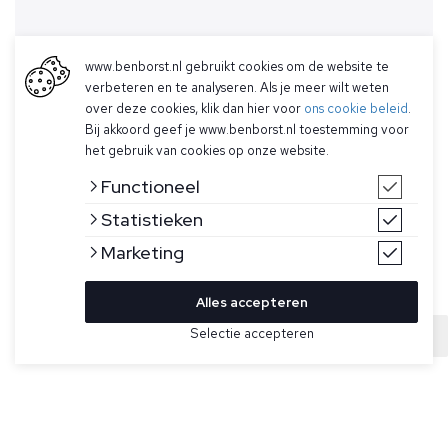
www.benborst.nl gebruikt cookies om de website te
verbeteren en te analyseren. Als je meer wilt weten
over deze cookies, klik dan hier voor
ons cookie beleid
.
Bij akkoord geef je www.benborst.nl toestemming voor
het gebruik van cookies op onze website.
Functioneel
Statistieken
Marketing
Alles accepteren
Selectie accepteren
Sold
Bekijk hier meer Truien van Stone Island
Maat
Donkerbeige sweater voor heren van Stone Island. Dit
sweatshirt met ronde hals van biologisch katoenfleece met
geribde halslijn heeft overlocknaden en lunetdetail onder de