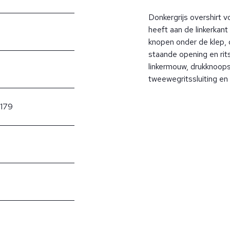
Donkergrijs overshirt v
heeft aan de linkerkant
knopen onder de klep,
staande opening en ri
linkermouw, drukknoops
tweewegritssluiting e
179