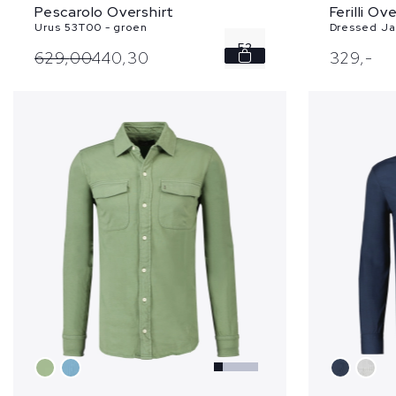
Ferilli Ov
Pescarolo Overshirt
Dressed Jac
Urus 53T00 - groen
52
329,
-
629,
00
440,
30
54