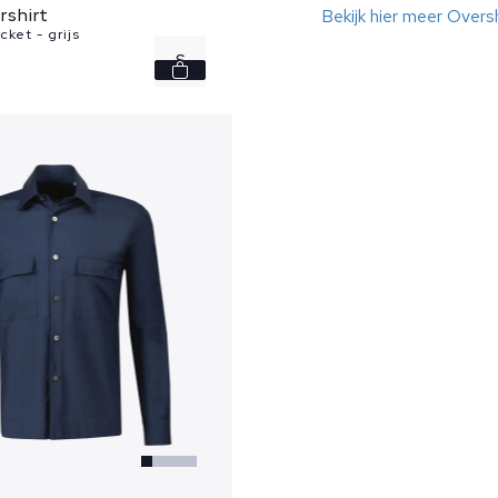
ershirt
Bekijk hier meer Oversh
ket - grijs
S
M
L
XL