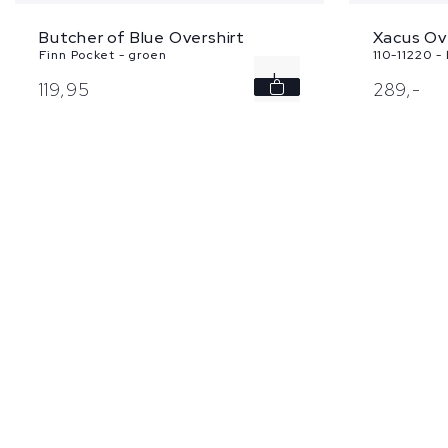
Butcher of Blue Overshirt
Xacus Ov
Finn Pocket - groen
110-11220 -
L
119,
95
289,
-