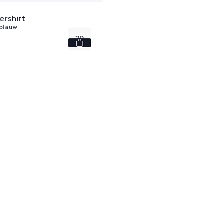
ershirt
 blauw
39
43