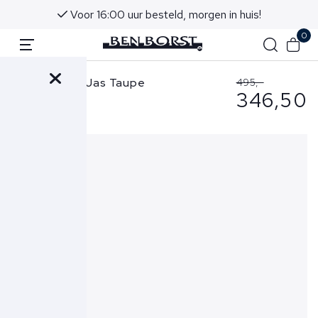
Advies in onze winkels in Noordwijk aan Zee
0
Stone Island Jas Taupe
495,-
346,50
6100044 S0003