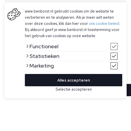
www.benborst.nl gebruikt cookies om de website te
verbeteren en te analyseren. Als je meer wilt weten
over deze cookies, klik dan hier voor
ons cookie beleid
.
Bij akkoord geef je www.benborst.nl toestemming voor
het gebruik van cookies op onze website.
Functioneel
Statistieken
Marketing
Alles accepteren
Selectie accepteren
In winkelwagen
Kleur
Maat
L
Taupe jas voor heren van Stone Island. Dit trainingsjack is
gemaakt van licht elastisch en geverfd katoen (tela
XL
'paracadute'), heeft een opstaande kraag, raglanmouwen,
XXL
schuine steekzakken, geribbelde inzetstukken onder de
oksels en langs de zijkanten, Stone Island-logo op de