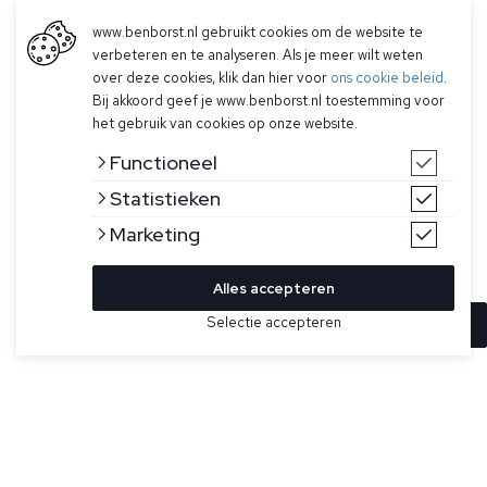
www.benborst.nl gebruikt cookies om de website te
verbeteren en te analyseren. Als je meer wilt weten
over deze cookies, klik dan hier voor
ons cookie beleid
.
Bij akkoord geef je www.benborst.nl toestemming voor
het gebruik van cookies op onze website.
Functioneel
Statistieken
Marketing
Alles accepteren
Selectie accepteren
In winkelwagen
Kleur
Maat
M
Grijze polo met korte mouwen voor heren van Stefan
Brandt. Deze polo is gemaakt van Urpima katoen, heeft een
lichte metallic look, knoopsluiting met 3 parelmoer knoopjes
en heeft een natuurlijke stretch in de stof.
Urpima is een merk van Stefan Brandt en staat voor