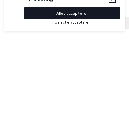
Alles accepteren
Bekijk hier meer Loafers van Santoni
Selectie accepteren
Sold
Maat
Zwarte schoenen voor heren van Santoni. Deze loafer,
gekenmerkt door een subtiel taps toelopend silhouet, heeft
een hoogwaardige suède bovenwerk en rubberen zool,
terwijl oranje details de Santoni-uitstraling afmaken.
Handgemaakt in Italië.
Specificaties
Kleur:
Zwart