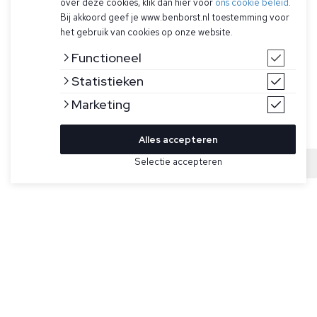
over deze cookies, klik dan hier voor
ons cookie beleid
.
Bij akkoord geef je www.benborst.nl toestemming voor
het gebruik van cookies op onze website.
Functioneel
Statistieken
Marketing
Alles accepteren
Bekijk hier meer Jeans van Re-Hash
Selectie accepteren
Sold
Maat
Donkerblauwe jeans voor heren model Rubens-z van Re-
Hash. De Rubens heeft een vijf zakken design en ritssluiting,
een achterpatch van leer met het logo verwerkt en is
gemaakt van premium denim.