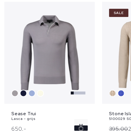
SALE
Sease Trui
Stone Isl
Lasca - grijs
5100029 S0
M
650,
-
395,
00
2