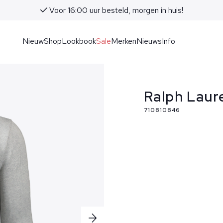
Voor 16:00 uur besteld, morgen in huis!
Nieuw
Shop
Lookbook
Sale
Merken
Nieuws
Info
Ralph Laure
710810846