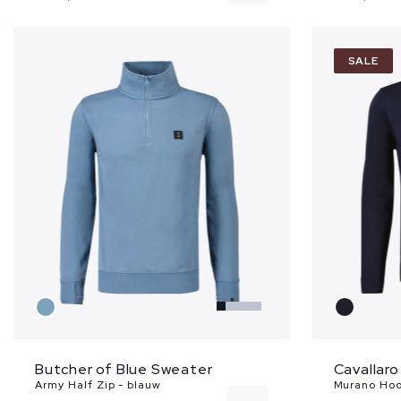
L
SALE
XL
Butcher of Blue Sweater
Cavallar
Army Half Zip - blauw
Murano Hoo