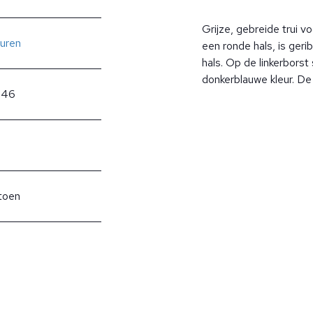
Grijze, gebreide trui v
uren
een ronde hals, is ger
hals. Op de linkerborst
donkerblauwe kleur. De 
846
toen
?