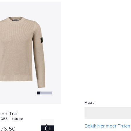
Maat
and Trui
0B5 - taupe
L
Bekijk hier meer Truie
76,
50