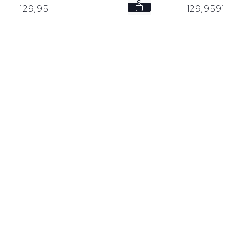
S
129,
95
129,
95
91