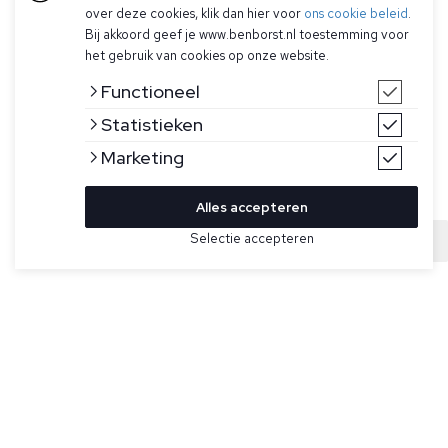
over deze cookies, klik dan hier voor
ons cookie beleid
.
Bij akkoord geef je www.benborst.nl toestemming voor
het gebruik van cookies op onze website.
Functioneel
Statistieken
Marketing
Alles accepteren
Bekijk hier meer Tassen van Ralph Lauren
Selectie accepteren
Sold
Maat
Zwarte leren tas voor heren van Ralph Lauren. Deze
plunjezak van gekorreld leer is ontworpen met meerdere
compartimenten en zakken om spullen georganiseerd te
houden. Het gestroomlijnde silhouet is afgewerkt met
kenmerkende gegraveerde hardware. De tas heeft twee
leren handvatten, een afneembare en verstelbare
schouderriem, een tweewegritssluiting aan de bovenkant