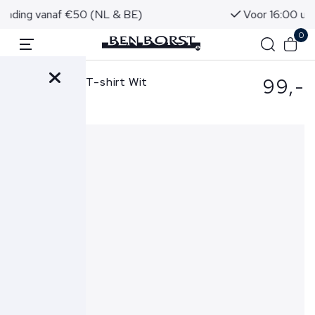
Voor 16:00 uur besteld, morgen in huis!
0
99,-
Ralph Lauren T-shirt Wit
710901045