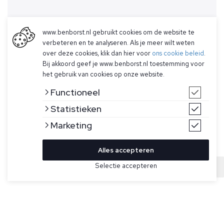
www.benborst.nl gebruikt cookies om de website te
verbeteren en te analyseren. Als je meer wilt weten
over deze cookies, klik dan hier voor
ons cookie beleid
.
Bij akkoord geef je www.benborst.nl toestemming voor
het gebruik van cookies op onze website.
Functioneel
Statistieken
Marketing
Alles accepteren
Bekijk hier meer T-shirts van Ralph Lauren
Selectie accepteren
Sold
Maat
Wit T-shirt met korte mouwen, gemaakt van badstof, van
Ralph Lauren. Daarnaast heeft het shirt een ronde hals en
de pony in het blauw op de linkerborst geborduurd.