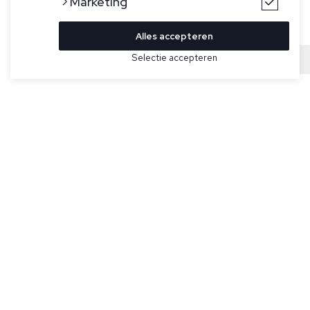
Marketing
Alles accepteren
Bekijk hier meer Mutsen van Ralph Lauren
Selectie accepteren
Sold
Maat
Giftbox van Ralph Lauren met grijze sjaal en matchende
grijze beanie.
Specificaties
Kleur:
Grijs
Merk:
Ralph Lauren