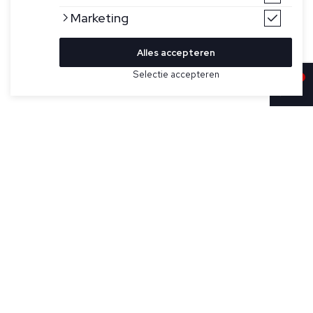
Marketing
Alles accepteren
Selectie accepteren
Sold
Bekijk hier meer Truien van Ralph Lauren
Maat
Zwarte hoodie voor heren van Ralph Lauren.
Specificaties
Pasvorm:
Relaxed fit
Kleur:
Zwart