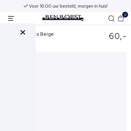
oor 16:00 uur besteld, morgen in huis!
Advies i
0
60,-
Peuterey Muts Beige
Savis