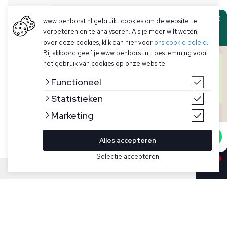
www.benborst.nl gebruikt cookies om de website te
Ben Borst
verbeteren en te analyseren. Als je meer wilt weten
over deze cookies, klik dan hier voor
ons cookie beleid
.
Bij akkoord geef je www.benborst.nl toestemming voor
Goedendag! Hier het team van Ben Borst.
het gebruik van cookies op onze website.
Heb je een vraag over een artikel, voorraad of iets
anders? We helpen je graag persoonlijk verder!
Functioneel
Start hieronder de chat en iemand uit ons team zal
je persoonlijk verder helpen.
Statistieken
Marketing
Start chat
Alles accepteren
Bekijk hier meer Mutsen van Peuterey
Selectie accepteren
Sold
Beige muts model Savis van Peuterey. De Savis is gemaakt
van een kasjmiermix met ribbels en omslag, heeft
het Peuterey-trilogielogo op de voorkant.