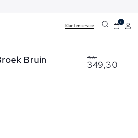
0
Klantenservice
Broek Bruin
499,-
349,30