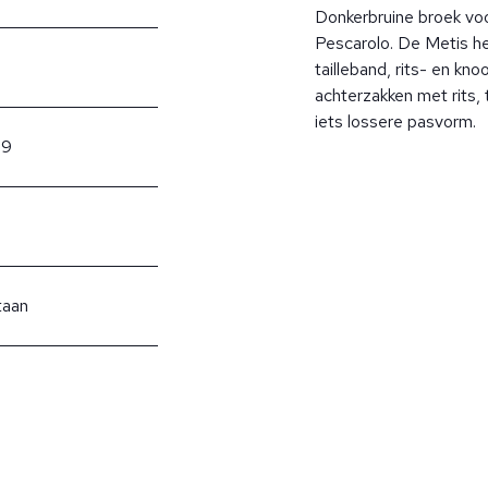
Donkerbruine broek vo
Pescarolo. De Metis he
tailleband, rits- en kn
achterzakken met rits, 
iets lossere pasvorm.
09
taan
?