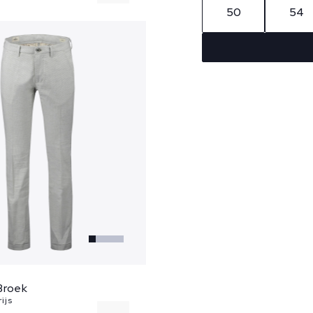
50
54
31
32
33
34
...
Broek
ijs