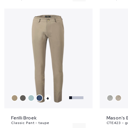
+
Ferilli Broek
Mason's 
Classic Pant - taupe
CTE423 - gr