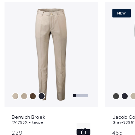
NEW
Berwich Broek
Jacob Co
FA1755X - taupe
Gray-S3961 
54
229,
-
465,
-