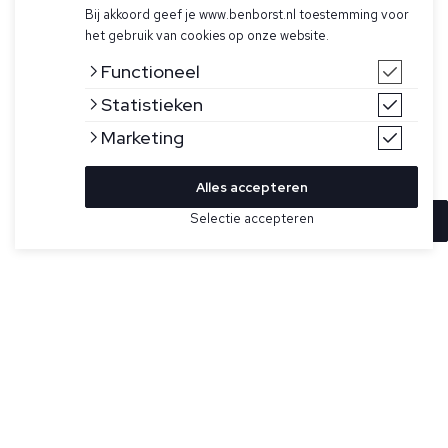
Bij akkoord geef je www.benborst.nl toestemming voor
het gebruik van cookies op onze website.
Functioneel
Statistieken
Marketing
Alles accepteren
Selectie accepteren
In winkelwagen
Kleur
Maat
M
Donkergroene sweater model K2 van Parajumpers. Deze
sweater is gemaakt van een katoen-polyester mix, heeft
L
een crewneck, rode stiksel-details en een Parajumpers logo
op de linkerarm.
XL
Specificaties