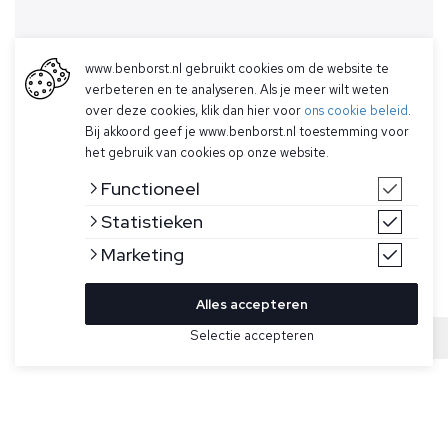
www.benborst.nl gebruikt cookies om de website te
verbeteren en te analyseren. Als je meer wilt weten
over deze cookies, klik dan hier voor
ons cookie beleid
.
Bij akkoord geef je www.benborst.nl toestemming voor
het gebruik van cookies op onze website.
Functioneel
Statistieken
Marketing
Alles accepteren
Bekijk hier meer Mutsen van Parajumpers
Selectie accepteren
Sold
Maat
Grijsbeige muts van Parajumpers gemaakt van extra fijn
merinowol. De muts bevat het logo van Parajumpers aan de
voorkant.