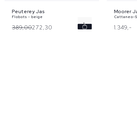
Peuterey Jas
Moorer J
Flobots - beige
Cattaneo-S
L
389,
00
272,
30
1.349,
-
XL