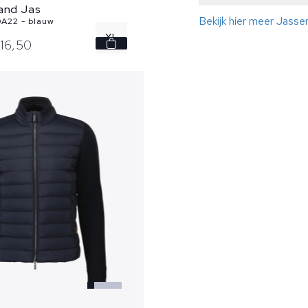
land Jas
Bekijk hier meer Jass
A22 - blauw
XL
16,
50
XXL