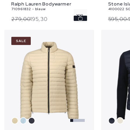
Ralph Lauren Bodywarmer
Stone Is
710961832 - blauw
4100022 S0
XXL
279,
00
195,
30
595,
00
4
SALE