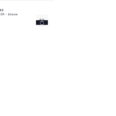
as
3R - blauw
50
52
58