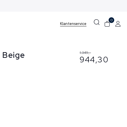
0
Klantenservice
 Beige
1.349,-
944,30