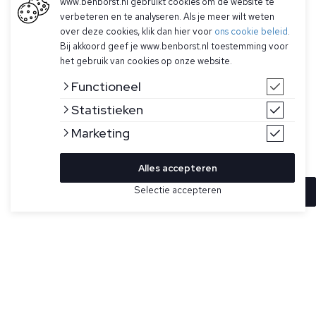
www.benborst.nl gebruikt cookies om de website te
verbeteren en te analyseren. Als je meer wilt weten
over deze cookies, klik dan hier voor
ons cookie beleid
.
Bij akkoord geef je www.benborst.nl toestemming voor
het gebruik van cookies op onze website.
Functioneel
Statistieken
Marketing
Alles accepteren
Selectie accepteren
In winkelwagen
Kleur
Maat
46
Beige met witte broek voor heren van Mason's. Deze chino
broek heeft twee steekzakken, achterzakken met
48
knoopsluiting, subtiel logo boven de achterzak en heeft een
slim fit.
50
52