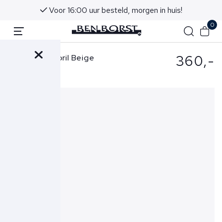
uis!
Advies in onze winkels in Noordwijk aan Z
0
360,-
L.G.R. Zonnebril Beige
6282