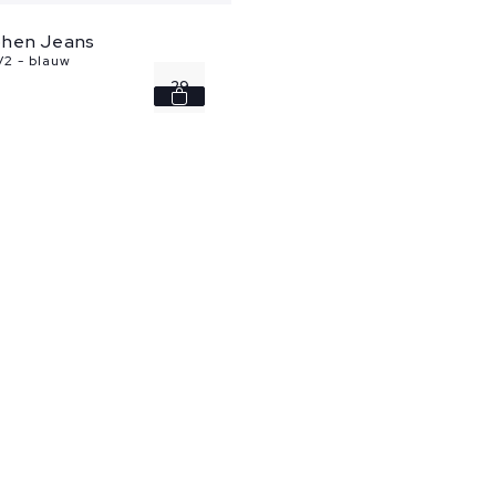
ohen Jeans
V2 - blauw
29
30
31
32
33
...