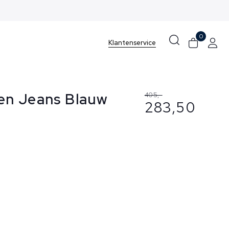
0
Klantenservice
en Jeans Blauw
405,-
283,50