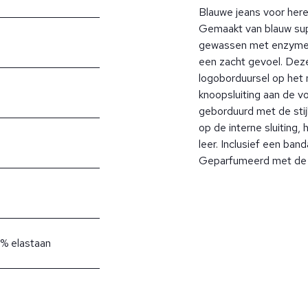
Blauwe jeans voor her
Gemaakt van blauw sup
gewassen met enzymen
een zacht gevoel. Deze
logoborduursel op het 
knoopsluiting aan de v
geborduurd met de stij
op de interne sluiting,
leer. Inclusief een ban
Geparfumeerd met de 
1% elastaan