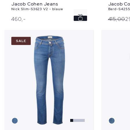
Jacob Cohen Jeans
Jacob C
Nick Slim-S3623 V2 - blauw
Bard-S4255
29
460,
-
415,
00
2
30
SALE
31
32
33
...