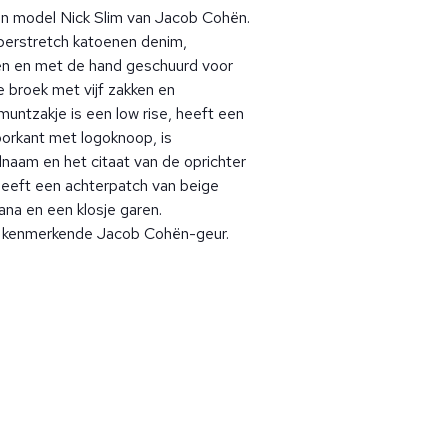
en model Nick Slim van Jacob Cohën.
erstretch katoenen denim,
 en met de hand geschuurd voor
 broek met vijf zakken en
muntzakje is een low rise, heeft een
oorkant met logoknoop, is
lnaam en het citaat van de oprichter
 heeft een achterpatch van beige
dana en een klosje garen.
kenmerkende Jacob Cohën-geur.