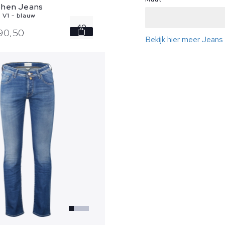
ohen Jeans
 V1 - blauw
40
90,
50
Bekijk hier meer Jean