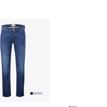
?
Maat