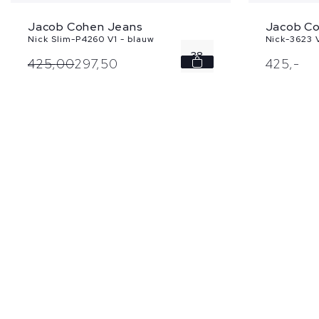
Jacob C
Jacob Cohen Jeans
Nick-3623 
Nick Slim-P4260 V1 - blauw
38
425,
-
425,
00
297,
50