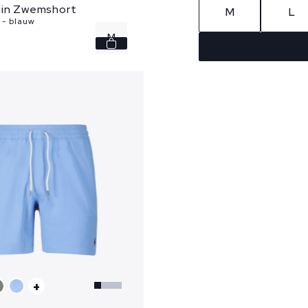
uin Zwemshort
M
L
- blauw
M
L
+