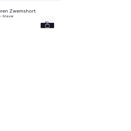
uren Zwemshort
- blauw
XL