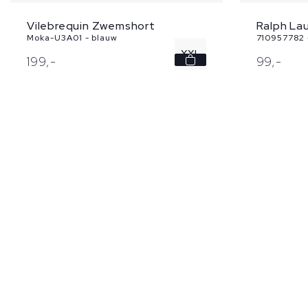
Vilebrequin Zwemshort
Ralph La
Moka-U3A01 - blauw
710957782 
XXL
199,
-
99,
-
3XL