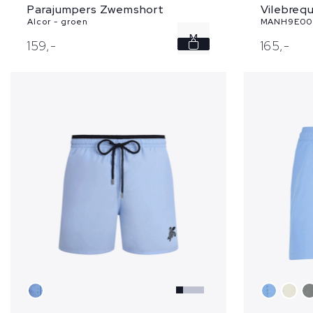
Parajumpers Zwemshort
Vilebreq
Alcor - groen
MANH9E00 
M
159,
-
165,
-
L
XL