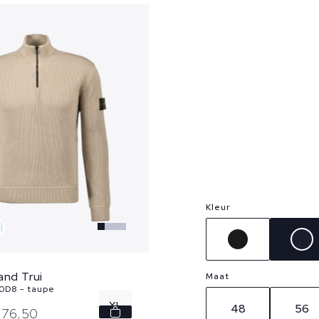
Kleur
and Trui
Maat
0D8 - taupe
XL
48
56
76,
50