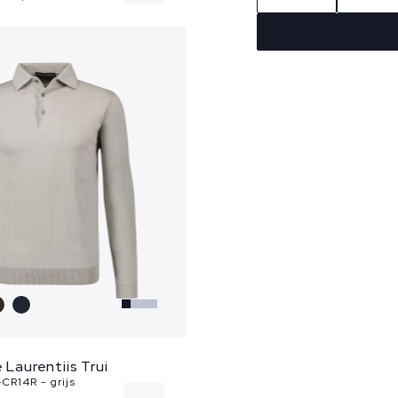
e Laurentiis Trui
CR14R - grijs