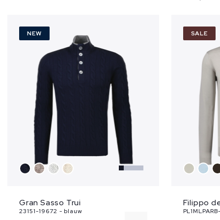
NEW
SALE
Filippo d
Gran Sasso Trui
PL1MLPARB-
23151-19672 - blauw