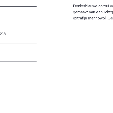
Donkerblauwe coltrui v
gemaakt van een licht
extrafijn merinowol. Gem
598
?