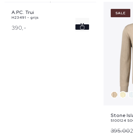
A.P.C. Trui
NEW
SALE
H23491 - grijs
M
390,
-
L
XL
Stone Isl
5100124 S0
395,
00
2