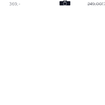
48
249,
00
1
369,
-
50
52
54
56
...