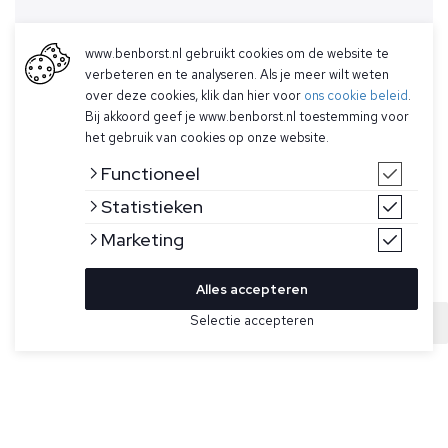
www.benborst.nl gebruikt cookies om de website te
verbeteren en te analyseren. Als je meer wilt weten
over deze cookies, klik dan hier voor
ons cookie beleid
.
Bij akkoord geef je www.benborst.nl toestemming voor
het gebruik van cookies op onze website.
Functioneel
Statistieken
Marketing
Alles accepteren
Bekijk hier meer T-shirts van FLÂNEUR
Selectie accepteren
Sold
Maat
Donkergrijs T-shirt voor heren model Sounds Good van
Flâneur. Dit model heeft een witte print op de voorkant en
achterkant, een ronde hals en heeft een oversized fit.