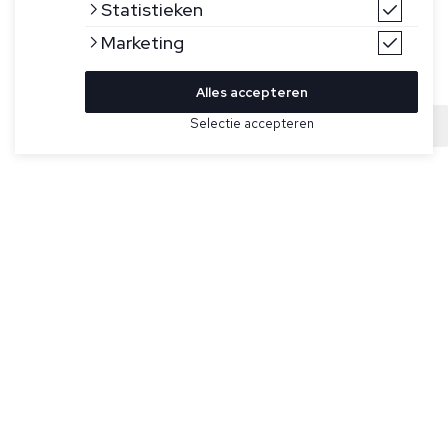
Statistieken
Marketing
Alles accepteren
Bekijk hier meer Truien van Filippo de Laurentiis
Selectie accepteren
Sold
Maat
Blauwe trui voor heren van Filippo de Laurentiis. Gemaakt
van 100% superfijn merinowol.
Specificaties
Kleur:
Blauw
Merk:
Filippo de Laurentiis