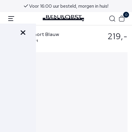
n in huis!
Advies in onze winkels in Noordwijk 
0
219,-
Ferilli Zwemshort Blauw
Beach Club Short