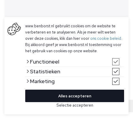
www.benborst.nl gebruikt cookies om de website te
verbeteren en te analyseren. Als je meer wilt weten
over deze cookies, klik dan hier voor
ons cookie beleid
.
Bij akkoord geef je www.benborst.nl toestemming voor
het gebruik van cookies op onze website.
Functioneel
Statistieken
Marketing
Alles accepteren
Bekijk hier meer Zwemshorts van Ferilli
Selectie accepteren
Sold
Maat
Donkerblauwe (zwem)short voor heren model Beach Club
Short van Ferilli. De (zwem)short heeft een elastische