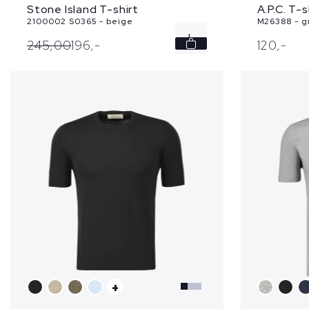
Stone Island T-shirt
A.P.C. T-s
2100002 S0365 - beige
M26388 - g
L
245,
00
196,
-
120,
-
+