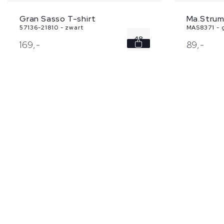
Gran Sasso T-shirt
Ma.Strum
57136-21810 - zwart
MAS8371 - g
48
169,
-
89,
-
50
52
54
58