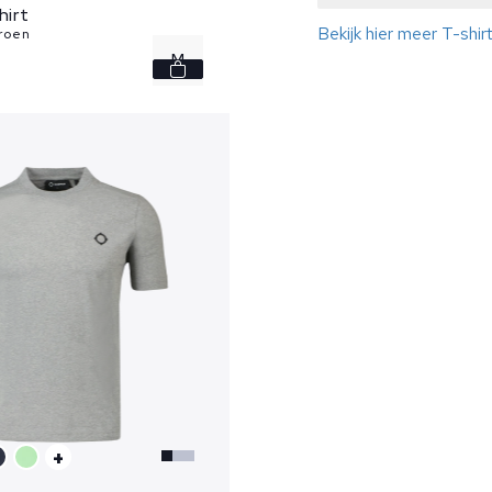
hirt
Bekijk hier meer T-shir
roen
M
L
XL
XXL
+