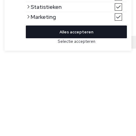
Statistieken
Marketing
Alles accepteren
Bekijk hier meer Broeken van Berwich
Selectie accepteren
Sold
Maat
Beige broek voor heren model CN1217X van Berwich. Dit
model heeft steekzakken, twee achterzakken waarvan één
met knoopsluiting en is gemaakt in Italië van een
viscoseblend met stretch.
Specificaties
Pasvorm:
Regular fit