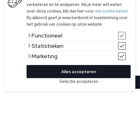
verbeteren en te analyseren. Als je meer wilt weten
over deze cookies, klik dan hier voor
ons cookie beleid
.
Bij akkoord geef je www.benborst.nl toestemming voor
het gebruik van cookies op onze website.
Functioneel
Statistieken
Marketing
Alles accepteren
Selectie accepteren
In winkelwagen
Kleur
Maat
M
Donkergrijze short voor heren model Terry Shorts
van Aurélien. De short is gemaakt van badstof, is natuurlijk
kreukelvrij, heeft ton-sur-ton biezen langs de zijnaad en
zilverkleurige Aurélien trekkoorden. Gemaakt in Portugal.