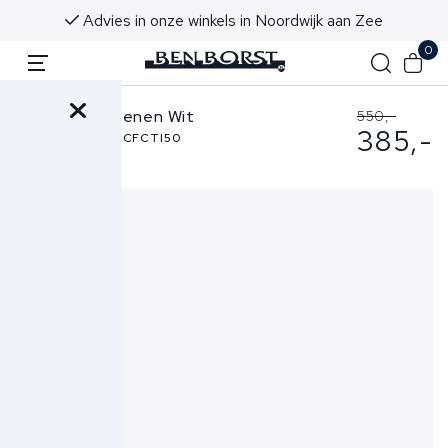
en in huis!
Advies in onze winkels in Noordwij
0
Santoni Schoenen Wit
550,-
385,-
MBGT21964PNNCFCTI50