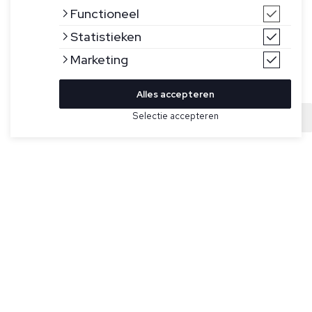
Functioneel
Statistieken
Marketing
Alles accepteren
Bekijk hier meer Truien van Ralph Lauren
Selectie accepteren
Sold
Maat
Blauwe trui van Ralph Lauren. Deze trui heeft een klassieke
polo kraag, een geribde onderband, lange mouwen met
ribbelboorden en het logo in het wit geborduurd op de
linkerborst.
Specificaties
Pasvorm:
Regular fit