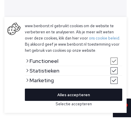
www.benborst.nl gebruikt cookies om de website te
verbeteren en te analyseren. Als je meer wilt weten
over deze cookies, klik dan hier voor
ons cookie beleid
.
Bij akkoord geef je www.benborst.nl toestemming voor
het gebruik van cookies op onze website.
Functioneel
Statistieken
Marketing
Alles accepteren
Selectie accepteren
In winkelwagen
Kleur
Maat
S
Donkerblauwe jas model Ugo voor heren van Parajumpers.
Deze jas heeft een voering van 90% ganzendons en 10%
L
veren, is een regular fit, heeft een dubbele ritssluiting, is